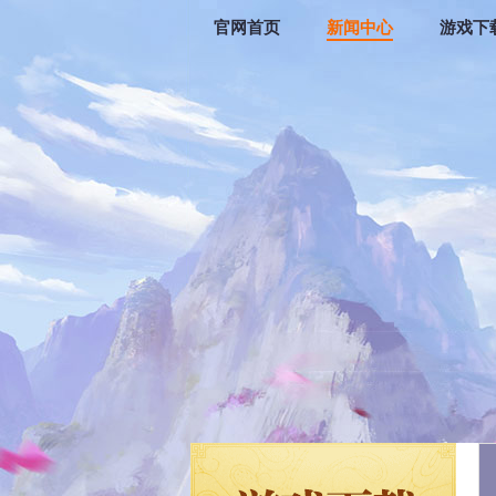
官网首页
新闻中心
游戏下