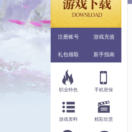
注册账号
游戏充值
礼包领取
新手指南
职业特色
手机密保
游戏资料
精彩欣赏