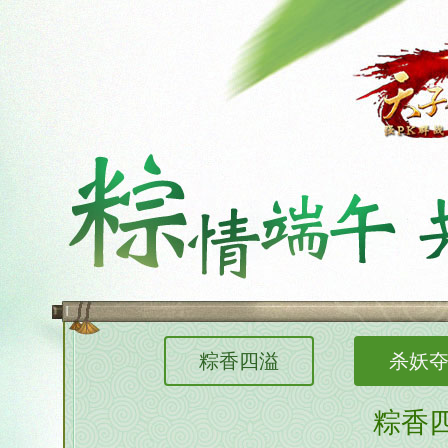
粽香四溢
杀妖
粽香