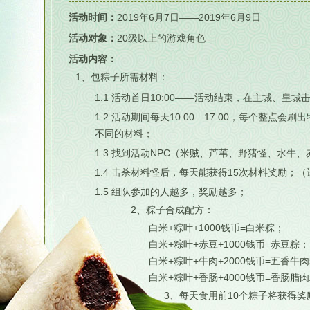
活动时间：
2019年6月7日——2019年6月9日
活动对象：
20级以上的游戏角色
活动内容：
1、包粽子所需材料：
1.1 活动首日10:00——活动结束，在主城、皇城
1.2 活动期间每天10:00—17:00，每个整
不同的材料；
1.3 找到活动NPC（米贼、芦苇、野猪怪、水牛
1.4 击杀材料怪后，每天能获得15次材料奖励；
1.5 组队参加的人越多，奖励越多；
2、粽子合成配方：
白米+粽叶+1000钱币=白米粽；
白米+粽叶+赤豆+1000钱币=赤豆粽；
白米+粽叶+牛肉+2000钱币=五香牛
白米+粽叶+香肠+4000钱币=香肠腊
3、每天食用前10个粽子将获得