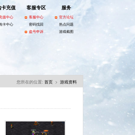
购卡充值
客服专区
服务
充值中心
客服中心
官方论坛
购卡中心
密码找回
热点问题
盗号申诉
游戏截图
您所在的位置:
首页
>
游戏资料