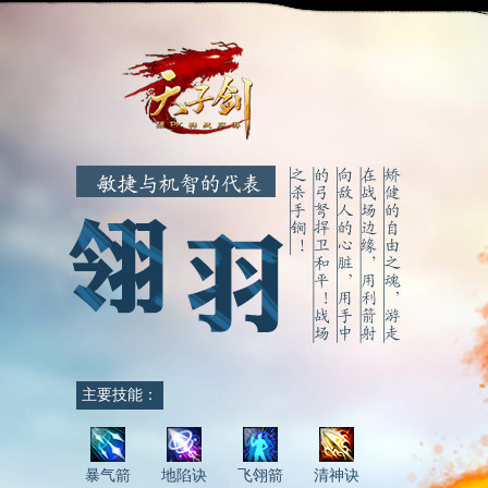
主要技能：
暴气箭
地陷诀
飞翎箭
清神诀