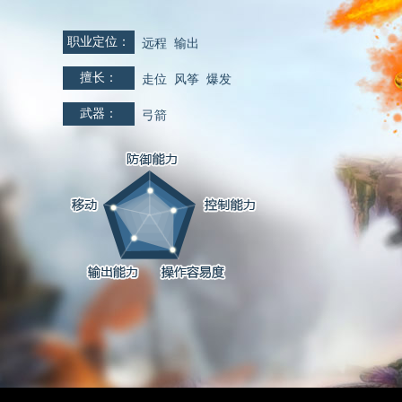
职业定位：
远程 输出
擅长：
走位 风筝 爆发
武器：
弓箭