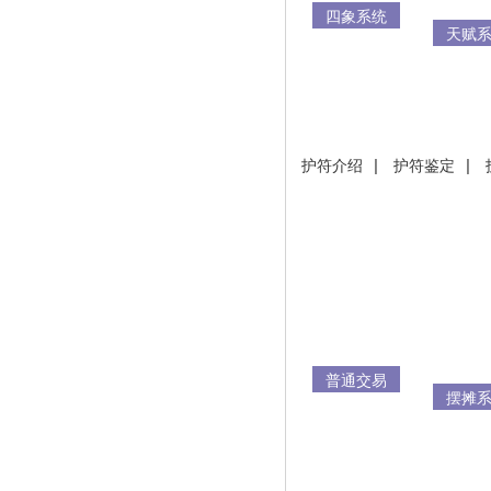
四象系统
天赋
护符介绍
|
护符鉴定
|
普通交易
摆摊