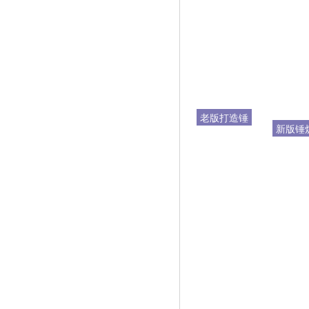
老版打造锤
新版锤
炼
统