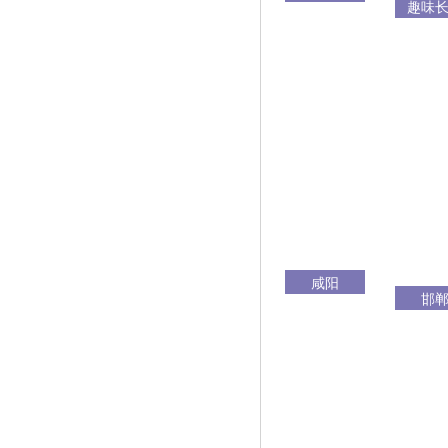
趣味
咸阳
邯