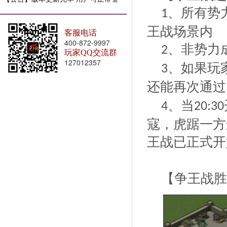
陆
、所有势
1
王战场景内
客服电话
400-872-9997
、非势力
2
玩家QQ交流群
127012357
、如果玩
3
还能再次通过
、当
4
20:30
寇，虎踞一方
王战已正式开
【争王战胜