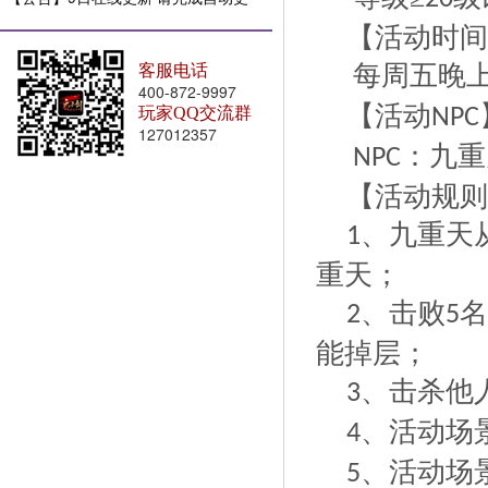
新
【活动时间
每周五晚
客服电话
400-872-9997
【活动
玩家QQ交流群
NPC
127012357
：九重
NPC
【活动规则
、九重天
1
重天；
、击败
名
2
5
能掉层；
、击杀他
3
、活动场
4
、活动场
5