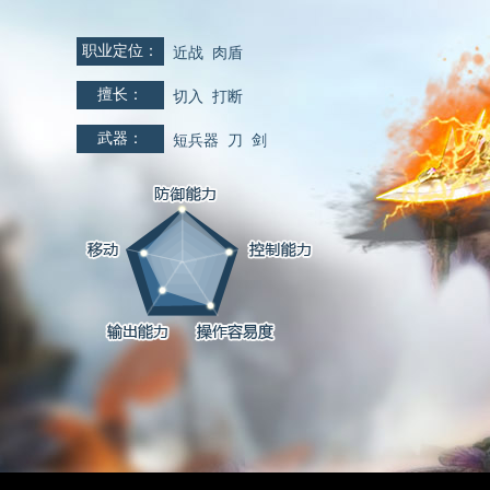
职业定位：
近战 肉盾
擅长：
切入 打断
武器：
短兵器 刀 剑