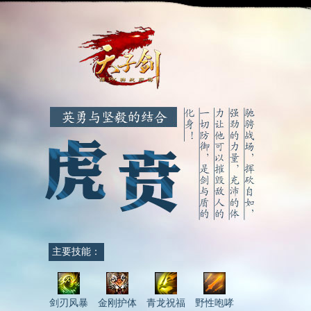
主要技能：
剑刃风暴
金刚护体
青龙祝福
野性咆哮