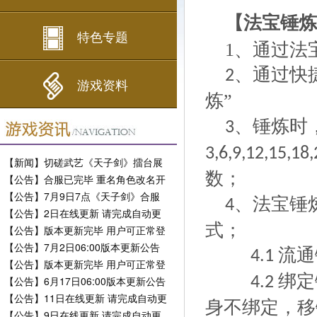
【法宝锤炼
特色专题
1、通过法
、通过快
2
游戏资料
炼”
、锤炼时
3
3,6,9,12,15,18
【新闻】切磋武艺《天子剑》擂台展
数；
现风采
【公告】合服已完毕 重名角色改名开
放
【公告】7月9日7点《天子剑》合服
、法宝锤
4
公告
【公告】2日在线更新 请完成自动更
新
式；
【公告】版本更新完毕 用户可正常登
陆
【公告】7月2日06:00版本更新公告
流通
4.1
【公告】版本更新完毕 用户可正常登
陆
绑定
【公告】6月17日06:00版本更新公告
4.2
【公告】11日在线更新 请完成自动更
身不绑定，移
新
【公告】9日在线更新 请完成自动更