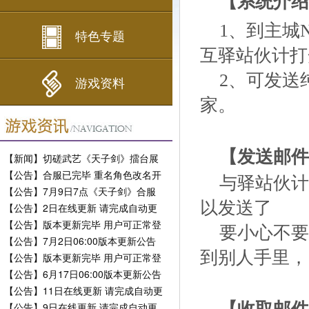
【系统介绍
1、到主城
特色专题
互驿站伙计打
2、可发送
游戏资料
家。
【发送邮件
【新闻】切磋武艺《天子剑》擂台展
现风采
【公告】合服已完毕 重名角色改名开
与驿站伙计
放
【公告】7月9日7点《天子剑》合服
公告
以发送了
【公告】2日在线更新 请完成自动更
新
【公告】版本更新完毕 用户可正常登
要小心不要
陆
【公告】7月2日06:00版本更新公告
到别人手里，
【公告】版本更新完毕 用户可正常登
陆
【公告】6月17日06:00版本更新公告
【公告】11日在线更新 请完成自动更
新
【公告】9日在线更新 请完成自动更