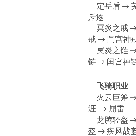
定岳盾
→
斥逐
冥炎之戒
戒
闰宫神
→
冥炎之链
链
闰宫神
→
飞骑职业
火云巨斧
涯
崩雷
→
龙腾轻盔
盔
疾风战
→