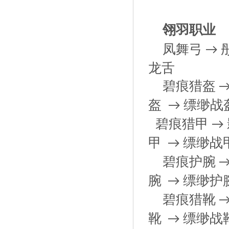
翎羽职业
凤舞弓
→
龙舌
碧痕猎盔
盔
缥缈战
→
碧痕猎甲
→
甲
缥缈战
→
碧痕护腕
腕
缥缈护
→
碧痕猎靴
靴
缥缈战
→