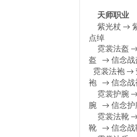
天师职业
紫光杖
→
点绰
霓裳法盔
盔
信念战
→
霓裳法袍
→
袍
信念战
→
霓裳护腕
腕
信念护
→
霓裳法靴
靴
信念战
→