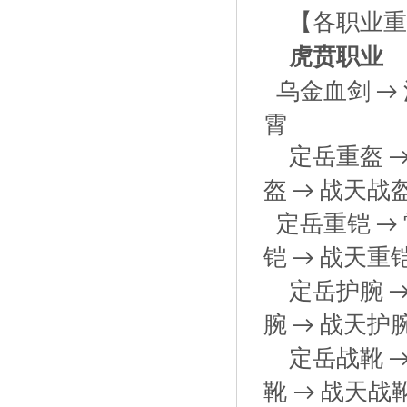
【各职业重
虎贲职业
乌金血剑
→
霄
定岳重盔
盔
战天战
→
定岳重铠
→
铠
战天重
→
定岳护腕
腕
战天护
→
定岳战靴
靴
战天战
→