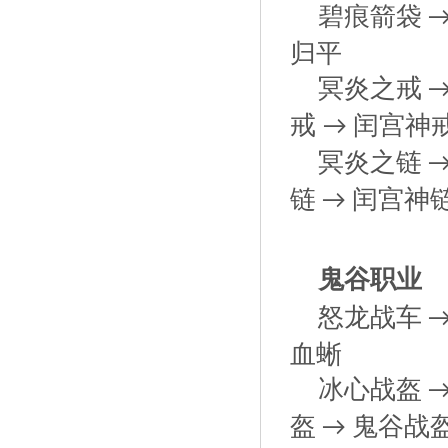
碧痕箭袋
归平
冥炎之戒
戒
闰宫神
→
冥炎之链
链
闰宫神
→
鬼谷职业
怒龙战车
血蜥
冰心战盔
盔
鬼谷战
→