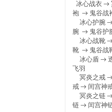
冰心战衣
→
袍
鬼谷战
→
冰心护腕
腕
鬼谷护
→
冰心战靴
靴
鬼谷战
→
冰心盾
→
飞羽
冥炎之戒
戒
闰宫神
→
冥炎之链
链
闰宫神
→