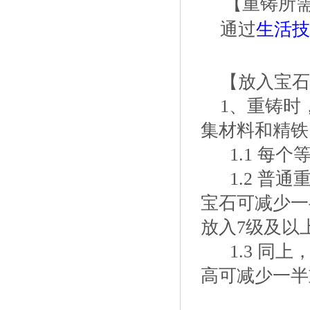
【重铸所
通过
生活技
【放入宝石
1、重铸时
集材料和精铁
1.1
每个
1.2 普
宝石可减少一半
放入7级及以
1.3 同
高可减少一半