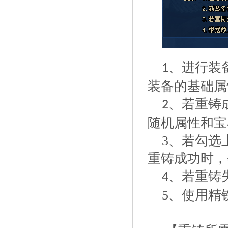
、进行装
1
装备的基础属
、若重铸
2
随机属性和宝
3、若勾选
重铸成功时，
、若重铸
4
5、使用精