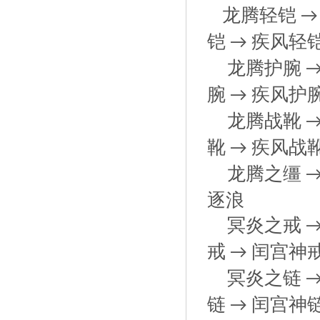
龙腾轻铠
铠
疾风轻
→
龙腾护腕
腕
疾风护
→
龙腾战靴
靴
疾风战
→
龙腾之缰
逐浪
冥炎之戒
戒
闰宫神
→
冥炎之链
链
闰宫神
→